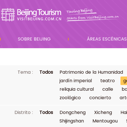
SOBRE BEIJING
ÁREAS ESCÉNICAS
Tema :
Todos
Patrimonio de la Humanidad
jardín imperial
teatro
g
reliquia cultural
calle
ba
zoológico
concierto
art
Distrito :
Todos
Dongcheng
Xicheng
Ha
Shijingshan
Mentougou