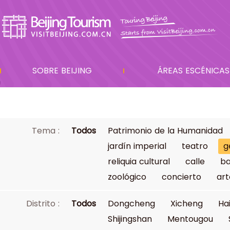
SOBRE BEIJING
ÁREAS ESCÉNICAS
Tema :
Todos
Patrimonio de la Humanidad
jardín imperial
teatro
g
reliquia cultural
calle
ba
zoológico
concierto
art
Distrito :
Todos
Dongcheng
Xicheng
Ha
Shijingshan
Mentougou