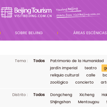
SOBRE BEIJING
ÁREAS ESCÉNICAS
Tema :
Todos
Patrimonio de la Humanidad
jardín imperial
teatro
g
reliquia cultural
calle
ba
zoológico
concierto
art
Distrito :
Todos
Dongcheng
Xicheng
Ha
Shijingshan
Mentougou