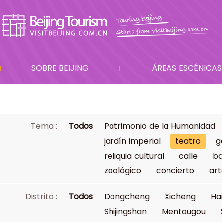
SOBRE BEIJING
ÁREAS ESCÉNICAS
Tema :
Todos
Patrimonio de la Humanidad
jardín imperial
teatro
g
reliquia cultural
calle
ba
zoológico
concierto
art
Distrito :
Todos
Dongcheng
Xicheng
Ha
Shijingshan
Mentougou