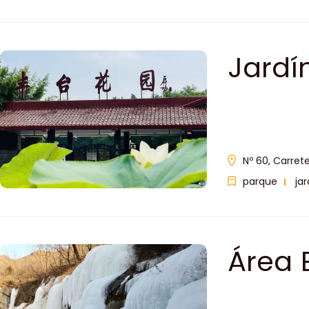
Jardí
Nº 60, Carrete
parque
jar
Área 