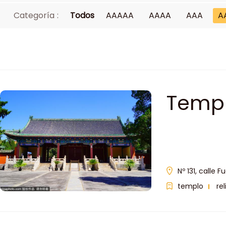
Categoría :
Todos
AAAAA
AAAA
AAA
A
Templ
Dinas
Nº 131, calle 
templo
rel