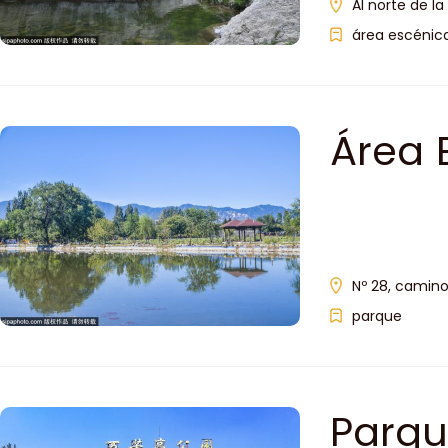
Al norte de l
área escénica
Área 
Beijin
Nº 28, camino 
parque
Parqu