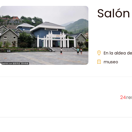
Salón
Revol
No ha
En la aldea d
museo
24
re