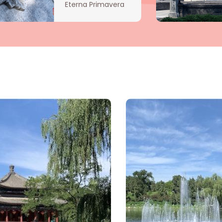
Eterna Primavera
(Changchunyuan,
un de los tres
jardines en el
Parque
Yuanmingyuan)
había un jardín de
estilo europeo, que
se llamaba los
“Palacios Europeos”.