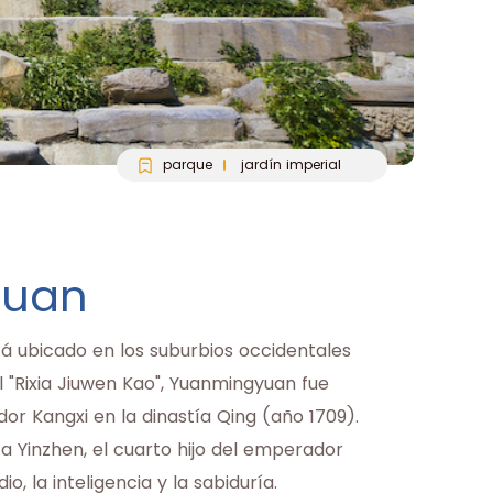
parque
jardín imperial
yuan
tá ubicado en los suburbios occidentales
 el "Rixia Jiuwen Kao", Yuanmingyuan fue
or Kangxi en la dinastía Qing (año 1709).
a Yinzhen, el cuarto hijo del emperador
o, la inteligencia y la sabiduría.