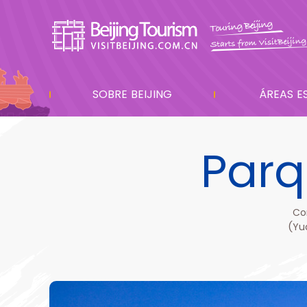
SOBRE BEIJING
ÁREAS E
Par
Co
(Yua