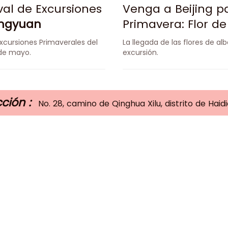
ival de Excursiones
Venga a Beijing pa
ngyuan
Primavera: Flor d
e Excursiones Primaverales del
La llegada de las flores de 
 de mayo.
excursión.
ción :
No. 28, camino de Qinghua Xilu, distrito de Haidi