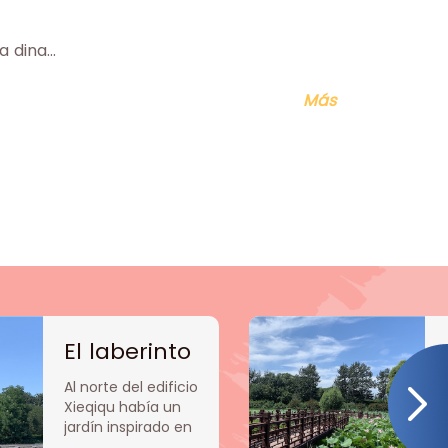
dina...
Más
El laberinto
Al norte del edificio
Xieqiqu había un
jardín inspirado en
un laberinto