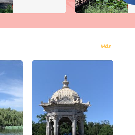
europeo. La falange
de la formación
Huanghua era
rectangular, con
puertas a los
cuatro lados.
Más