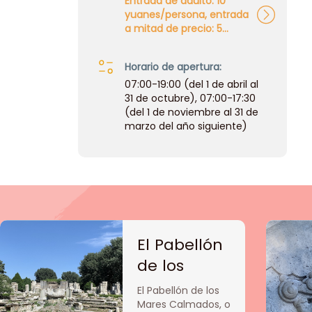
Entrada de adulto: 10
yuanes/persona, entrada
a mitad de precio: 5
yuanes/persona, pase de
adulto: 25
Horario de apertura:
yuanes/persona, pase a
mitad de precio: 10
07:00-19:00 (del 1 de abril al
yuanes/persona. Método
31 de octubre), 07:00-17:30
de compra de entradas:
(del 1 de noviembre al 31 de
mini programa de
marzo del año siguiente)
WeChat "圆明园门票
(Yuanmingyuan
Menpiao)".
El Pabellón
de los
Mares
El Pabellón de los
Calmados
Mares Calmados, o