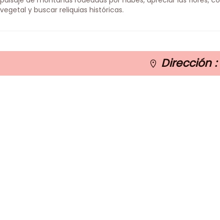
paisaje de montañas rodeadas por nubes, apreciar las flores, co
vegetal y buscar reliquias históricas.
Dirección :