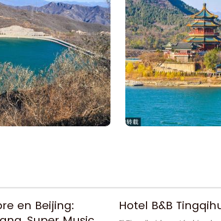
re en Beijing:
Hotel B&B Tingqih
uang, Super Music