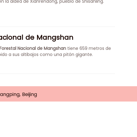
en la aldea de Xianrendong, pueblo de Shisanling.
Nacional de Mangshan
Forestal Nacional de Mangshan
tiene 659 metros de
ido a sus altibajos como una pitón gigante.
angping, Beijing