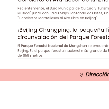
Live y Concierto del Bosque de A
Recientemente, el Buró Municipal de Cultura y Turismo
Musical" junto con Baidu Maps, lanzando dos lotes, un
"Conciertos Maravillosos al Aire Libre en Beijing".
¡Beijing Changping, la pequeña l
circunvalación del Parque Fores
disfruta más intuitivamente de la
El
Parque Forestal Nacional de Mangshan
se encuentra
embalse de las Tumbas Ming!
Beijing. Es el parque forestal nacional más grande de 
de 659 metros.
Dirección