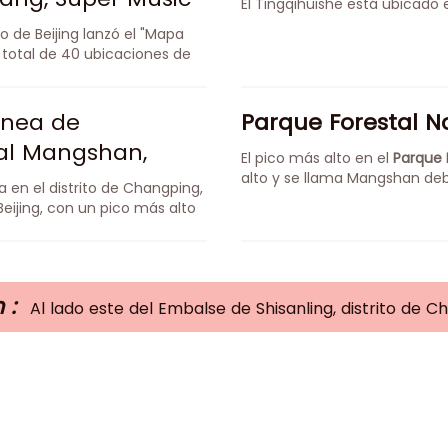
El Tingqihuishe está ubicado 
obei Xinghe
 de Beijing lanzó el "Mapa
 total de 40 ubicaciones de
ínea de
Parque Forestal 
tal Mangshan,
El pico más alto en el
Parque 
 belleza del
alto y se llama Mangshan deb
 en el distrito de Changping,
Beijing, con un pico más alto
 :
Al lado este del Embalse de Shisanling, distrito de Ch